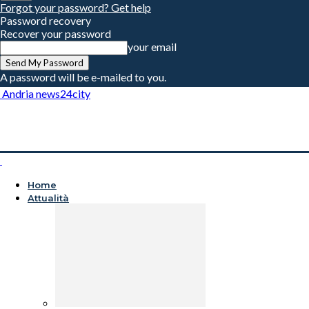
Forgot your password? Get help
Password recovery
Recover your password
your email
A password will be e-mailed to you.
Andria news24city
Home
Attualità