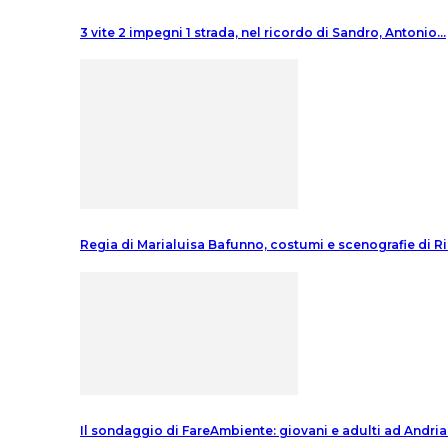
3 vite 2 impegni 1 strada, nel ricordo di Sandro, Antonio…
Regia di Marialuisa Bafunno, costumi e scenografie di 
Il sondaggio di FareAmbiente: giovani e adulti ad Andri